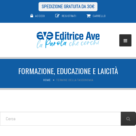
SPEDIZIONE GRATUITA DA 30€
ACCEDI
REGISTRATI
CARRELLO
FORMAZIONE, EDUCAZIONE E LAICITÀ
HOME
TERMINE DELLA TASSONOMIA
FORM DI RICERCA
Cerca