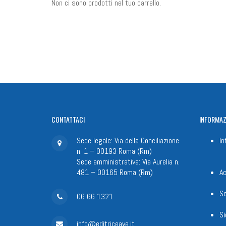
Non ci sono prodotti nel tuo carrello.
CONTATTACI
INFORMAZ
Sede legale: Via della Conciliazione
In
n. 1 – 00193 Roma (Rm)
Sede amministrativa: Via Aurelia n.
481 – 00165 Roma (Rm)
Ac
Se
06 66 1321
Si
info@editriceave.it