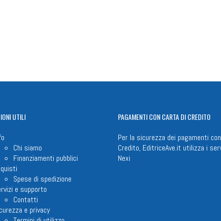
IONI
UTILI
PAGAMENTI
CON CARTA DI CREDITO
fo
Per la sicurezza dei pagamenti con
Chi siamo
Credito, EditriceAve.it utilizza i serv
Finanziamenti pubblici
Nexi
quisti
Spese di spedizione
rvizi e supporto
Contatti
curezza e privacy
Termini di utilizzo