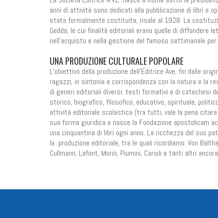
anni di attività sono dedicati alla pubblicazione di libri e 
stata formalmente costituita, risale al 1928. La costituzio
Gedda, le cui finalità editoriali erano quelle di diffondere
nell’acquisto e nella gestione del famoso settimanale per 
UNA PRODUZIONE CULTURALE POPOLARE
L’obiettivo della produzione dell’Editrice Ave, fin dalle orig
ragazzi, in sintonia e corrispondenza con la natura e la real
di generi editoriali diversi: testi formativi e di catechesi 
storico, biografico, filosofico, educativo, spirituale, politi
attività editoriale scolastica (tra tutti, vale la pena citar
sua forma giuridica e nasce la Fondazione apostolicam actu
una cinquantina di libri ogni anno. La ricchezza del suo pa
la produzione editoriale, tra le quali ricordiamo: Von Balth
Cullmann, Lafont, Morin, Piumini, Carioli e tanti altri ancora