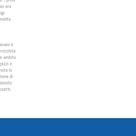
non era
igi
involta
iovani e
rricchita
 in ambito
agazzi e
muta la
zione di
ziosito
ssetti,