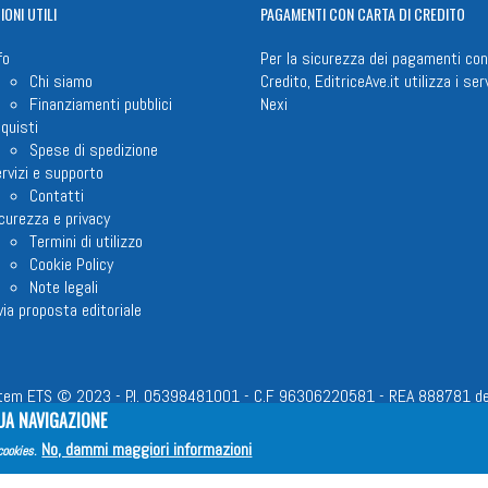
IONI
UTILI
PAGAMENTI
CON CARTA DI CREDITO
fo
Per la sicurezza dei pagamenti con
Chi siamo
Credito, EditriceAve.it utilizza i serv
Finanziamenti pubblici
Nexi
quisti
Spese di spedizione
rvizi e supporto
Contatti
curezza e privacy
Termini di utilizzo
Cookie Policy
Note legali
via proposta editoriale
em ETS © 2023 - P.I. 05398481001 - C.F 96306220581 - REA 888781 del 23
UA NAVIGAZIONE
No, dammi maggiori informazioni
cookies
.