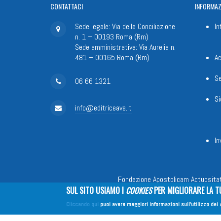
CONTATTACI
INFORMAZ
Sede legale: Via della Conciliazione
In
n. 1 – 00193 Roma (Rm)
Sede amministrativa: Via Aurelia n.
481 – 00165 Roma (Rm)
Ac
Se
06 66 1321
Si
info@editriceave.it
In
Fondazione Apostolicam Actuositat
SUL SITO USIAMO I
COOKIES
PER MIGLIORARE LA T
Cliccando qui
puoi avere maggiori informazioni sull'utilizzo dei