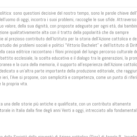
olitica: sono questioni decisive del nostro tempo, sono le parole chiave dell’
dell’uomo di oggi, incontra i suoi problemi, raccoglie le sue sfide. Attraverso
 suo valore, della sua dignità, con proposte adeguate per ogni età, dai bambini
azione qualitativamente alta con il tratto della popolarità che da sempre
e al prezioso contributo dell’Istituto per la storia dell’Azione cattolica e de
studio dei problemi sociali e politici “Vittorio Bachelet” e dell’Istituto di Diri
la casa editrice raccontano i filoni principali del lungo percorso culturale del
 dibattito ecclesiale, la scelta educativa e il dialogo tra le generazioni, la pr
anea e la cura della memoria, il supporto all’esperienza dell’Azione cattolic
o dedicato a un’altra parte importante della produzione editoriale, che raggi
 ieri, l’Ave si propone, con semplicità e competenza, come un punto di rife
 la propria vita.
nta una delle storie più antiche e qualificate, con un contributo altamente
torale in Italia dalla fine degli anni Venti a oggi, intrecciato alla fondamenta
della Società della gioventù di Azione cattolica (Giac) di Angelo R. Jervolino