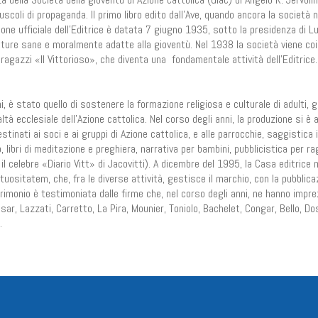
opuscoli di propaganda. Il primo libro edito dall’Ave, quando ancora la società 
ne ufficiale dell’Editrice è datata 7 giugno 1935, sotto la presidenza di Lu
 letture sane e moralmente adatte alla gioventù. Nel 1938 la società viene co
ragazzi «Il Vittorioso», che diventa una fondamentale attività dell’Editrice.
ini, è stato quello di sostenere la formazione religiosa e culturale di adulti, g
tà ecclesiale dell’Azione cattolica. Nel corso degli anni, la produzione si è a
destinati ai soci e ai gruppi di Azione cattolica, e alle parrocchie, saggistica
co, libri di meditazione e preghiera, narrativa per bambini, pubblicistica per r
e il celebre «Diario Vitt» di Jacovitti). A dicembre del 1995, la Casa editrice 
ositatem, che, fra le diverse attività, gestisce il marchio, con la pubblica
trimonio è testimoniata dalle firme che, nel corso degli anni, ne hanno impre
asar, Lazzati, Carretto, La Pira, Mounier, Toniolo, Bachelet, Congar, Bello, Do
.