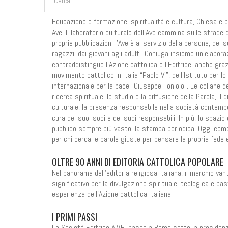
Educazione e formazione, spiritualità e cultura, Chiesa e p
Ave. Il laboratorio culturale dell’Ave cammina sulle strade 
proprie pubblicazioni l’Ave è al servizio della persona, del
ragazzi, dai giovani agli adulti. Coniuga insieme un’elabor
contraddistingue l’Azione cattolica e l’Editrice, anche grazi
movimento cattolico in Italia “Paolo VI”, dell’Istituto per lo 
internazionale per la pace “Giuseppe Toniolo”. Le collane del
ricerca spirituale, lo studio e la diffusione della Parola, il
culturale, la presenza responsabile nella società contempor
cura dei suoi soci e dei suoi responsabili. In più, lo spazi
pubblico sempre più vasto: la stampa periodica. Oggi come
per chi cerca le parole giuste per pensare la propria fede e
OLTRE 90 ANNI DI EDITORIA CATTOLICA POPOLARE
Nel panorama dell’editoria religiosa italiana, il marchio va
significativo per la divulgazione spirituale, teologica e pas
esperienza dell’Azione cattolica italiana.
I PRIMI PASSI
La Società Editrice A.V.E. nasce a Roma sotto la presidenza 