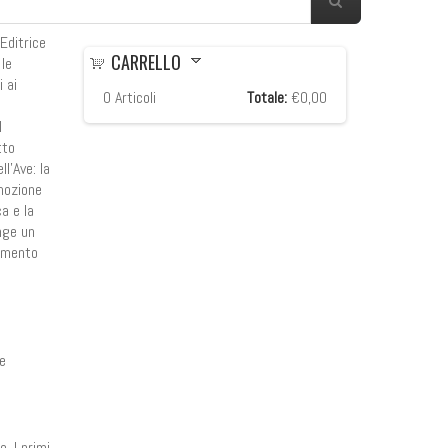
Editrice
CARRELLO
 le
 ai
0
Articoli
Totale:
€0,00
l
tto
l’Ave: la
omozione
a e la
unge un
rimento
le
. I primi