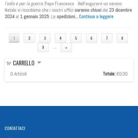
l'odio e per la guerra.
Papa Francesco Nell'augurarvi un sereno
Natale vi ricordiamo che i nostri uffici
saranno chiusi
del
23 dicembre
2024
al
1 gennaio 2025
. Le
spedizioni...
Continua a leggere
PAGINE
1
2
3
4
5
6
7
8
…
9
»
CARRELLO
0
Articoli
Totale:
€0,00
CONTATTACI