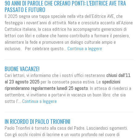
90 ANNI DI PAROLE CHE CREANO PONTI: L’EDITRICE AVE TRA
PASSATO E FUTURO
Il 2025 segna una tappa speciale nella vita dell’Editrice AVE, che
festeggia i novant’anni di attività. Nata e cresciuta accanto all’Azione
Cattolica italiana, la casa editrice ha accompagnato generazioni di
lettori con libri e collane che hanno contribuito a formare il pensiero,
alimentare la fede e promuovere un dialogo culturale ampio e
inclusivo. Per celebrare questo...
Continua a leggere
BUONE VACANZE!
Cari lettori, vi informiamo che i nostri uffici resteranno
chiusi dall’11
al 23 agosto 2025
per la consueta pausa estiva. Le
spedizioni
riprenderanno regolarmente lunedì 25 agosto
. In attesa di rivederci a
settembre, vi invitiamo a portarvi in vacanza un buon libro: che sia
sotto l’...
Continua a leggere
IN RICORDO DI PAOLO TRIONFINI
Paolo Trionfini è tornato alla casa del Padre. Lasciandoci sgomenti.
Con gli occhi ricolmi di lacrime e un vuoto profondo nel cuore di