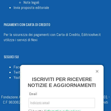
Note legali
Invia proposta editoriale
PAGAMENTI
CON CARTA DI CREDITO
Per la sicurezza dei pagamenti con Carta di Credito, EditriceAve.it
utilizza i servizi di
Nexi
SEGUICI
SU
Facebook
Twitter
Youtube
ISCRIVITI PER RICEVERE
NOTIZIE E AGGIORNAMENTI
Email
Fondazione Apostolicam Actuositatem ETS © 2023 - P.I. 05398481001 -
C.F 96306220581 - REA 888781 del 23/02/98 - Tutti i diritti riservati