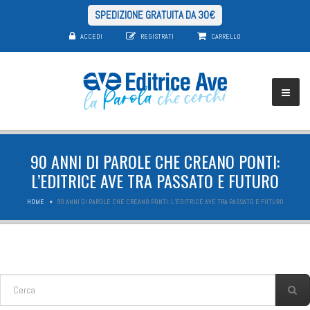
SPEDIZIONE GRATUITA DA 30€
ACCEDI
REGISTRATI
CARRELLO
90 ANNI DI PAROLE CHE CREANO PONTI:
L’EDITRICE AVE TRA PASSATO E FUTURO
HOME
90 ANNI DI PAROLE CHE CREANO PONTI: L’EDITRICE AVE TRA PASSATO E FUTURO
FORM DI RICERCA
Cerca