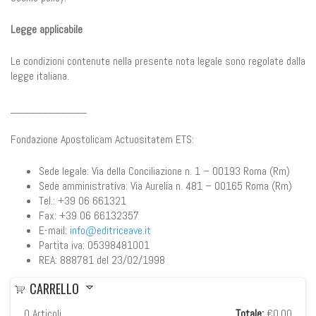
Legge applicabile
Le condizioni contenute nella presente nota legale sono regolate dalla
legge italiana.
____________
Fondazione Apostolicam Actuositatem ETS:
Sede legale: Via della Conciliazione n. 1 – 00193 Roma (Rm)
Sede amministrativa: Via Aurelia n. 481 – 00165 Roma (Rm)
Tel.: +39 06 661321
Fax: +39 06 66132357
E-mail:
info@editriceave.it
Partita iva: 05398481001
REA: 888781 del 23/02/1998
CARRELLO
0
Articoli
Totale:
€0,00