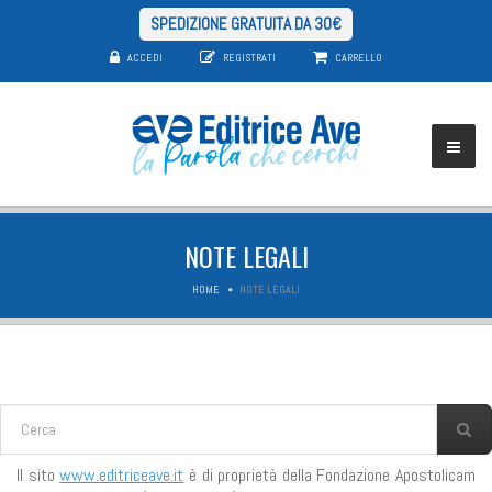
SPEDIZIONE GRATUITA DA 30€
ACCEDI
REGISTRATI
CARRELLO
NOTE LEGALI
HOME
NOTE LEGALI
FORM DI RICERCA
Cerca
Il sito
www.editriceave.it
è di proprietà della Fondazione Apostolicam