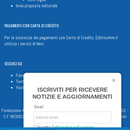
Invia proposta editoriale
PAGAMENTI
CON CARTA DI CREDITO
Per la sicurezza dei pagamenti con Carta di Credito, EditriceAve.it
utilizza i servizi di
Nexi
SEGUICI
SU
Facebook
Twitter
Youtube
ISCRIVITI PER RICEVERE
NOTIZIE E AGGIORNAMENTI
Email
Fondazione Apostolicam Actuositatem ETS © 2023 - P.I. 05398481001 -
C.F 96306220581 - REA 888781 del 23/02/98 - Tutti i diritti riservati
Accetto l'
informativa sulla privacy