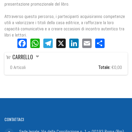
presentazione promozionale del libro.
Attraverso questo percorso, i partecipanti acquisiranno competenze
utili a valorizzare i titoli della casa editrice, a rafforzare la loro
capacità comunicativa e a creare occasioni di incontro autentico tra
libri e lettori.
Facebook
WhatsApp
Telegram
X
LinkedIn
Email
Share
CARRELLO
0
Articoli
Totale:
€0,00
CONTATTACI
Sede legale: Via della Conciliazione n. 1 – 00193 Roma (Rm)