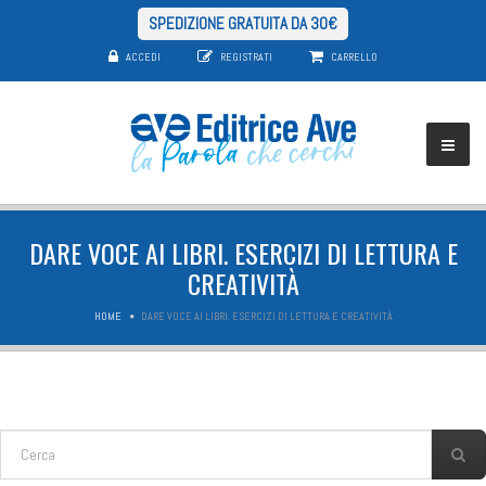
SPEDIZIONE GRATUITA DA 30€
ACCEDI
REGISTRATI
CARRELLO
DARE VOCE AI LIBRI. ESERCIZI DI LETTURA E
CREATIVITÀ
HOME
DARE VOCE AI LIBRI. ESERCIZI DI LETTURA E CREATIVITÀ
FORM DI RICERCA
Cerca