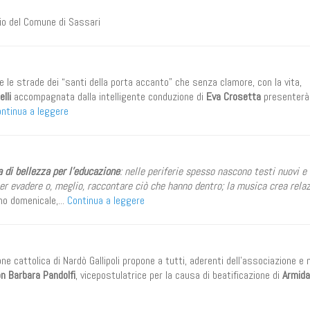
inio del Comune di Sassari
e le strade dei “santi della porta accanto” che senza clamore, con la vita,
lli
accompagnata dalla intelligente conduzione di
Eva Crosetta
presenterà 
ntinua a leggere
a di bellezza per l’educazione
: nelle periferie spesso nascono testi nuovi e
 per evadere o, meglio, raccontare ciò che hanno dentro; la musica crea relaz
no domenicale,...
Continua a leggere
ione cattolica di Nardò Gallipoli propone a tutti, aderenti dell'associazione e 
on
Barbara Pandolfi
, vicepostulatrice per la causa di beatificazione di
Armida 