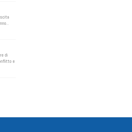
uscita
nno...
re di
nflitto e