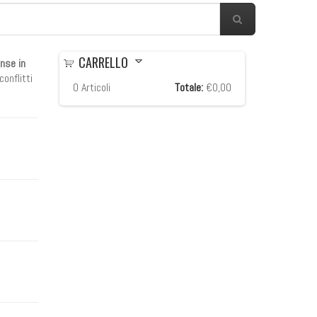
CARRELLO
ense in
conflitti
0
Articoli
Totale:
€0,00