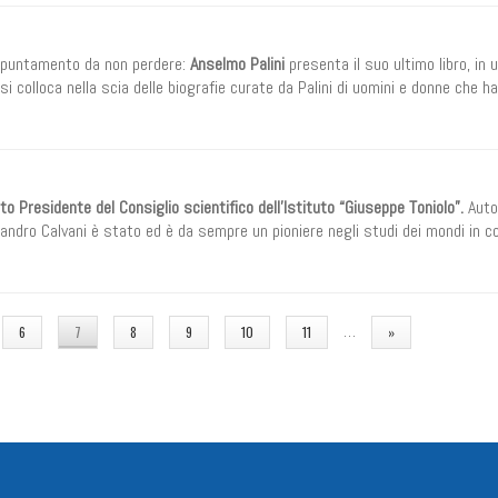
puntamento da non perdere:
Anselmo Palini
presenta il suo ultimo libro, in 
si colloca nella scia delle biografie curate da Palini di uomini e donne che ha
o Presidente del Consiglio scientifico dell’Istituto “Giuseppe Toniolo”.
Auto
Sandro Calvani è stato ed è da sempre un pioniere negli studi dei mondi in co
…
6
7
8
9
10
11
»