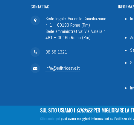
CONTATTACI
INFORMAZ
Sede legale: Via della Conciliazione
In
n. 1 – 00193 Roma (Rm)
Sede amministrativa: Via Aurelia n.
481 – 00165 Roma (Rm)
Ac
Se
06 66 1321
Si
info@editriceave.it
In
SUL SITO USIAMO I
COOKIES
PER MIGLIORARE LA T
Fondazione Apostolicam Actuositat
Cliccando qui
puoi avere maggiori informazioni sull'utilizzo dei