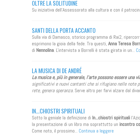
OLTRE LA SOLITUDINE
Su iniziativa dell'Assessorato alla cultura e con il patroc
SANTI DELLA PORTA ACCANTO
Sulla via di Damasco, storico programma di Rai2, ripercorr
esprimono la gioia della fede. Tra questi,
Anna Teresa Borre
di
Nennolina
. L'intervista a Borrelli è stata girata in un...
Co
LA MUSICA DI DE ANDRÉ
La musica e, più in generale, l’arte possono essere una vi
significativi e nuovi cantanti che si rifugiano nelle note
rete, genera speranza.
Serve altro per farvi alzare dal diva
IN...CHIOSTRI SPIRITUALI
Sotto la geniale la definizione di
In...chiostri spirituali
l'Az
la presentazione di un libro ma soprattutto un
incontro c
Come noto, il prossimo...
Continua a leggere