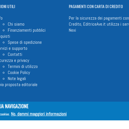
IONI
UTILI
PAGAMENTI
CON CARTA DI CREDITO
fo
Per la sicurezza dei pagamenti con
Chi siamo
Credito, EditriceAve.it utilizza i serv
Finanziamenti pubblici
Nexi
quisti
Spese di spedizione
rvizi e supporto
Contatti
curezza e privacy
Termini di utilizzo
Cookie Policy
Note legali
via proposta editoriale
UA NAVIGAZIONE
em ETS © 2023 - P.I. 05398481001 - C.F 96306220581 - REA 888781 del 23
No, dammi maggiori informazioni
cookies
.