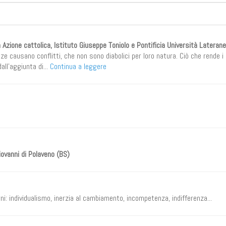
 Azione cattolica, Istituto Giuseppe Toniolo e Pontificia Università Lateran
e causano conflitti, che non sono diabolici per loro natura. Ciò che rende i 
all’aggiunta di...
Continua a leggere
iovanni di Polaveno (BS)
i: individualismo, inerzia al cambiamento, incompetenza, indifferenza...