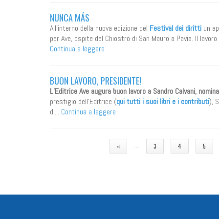
NUNCA MÁS
All'interno della nuova edizione del
Festival dei diritti
un ap
per Ave, ospite del Chiostro di San Mauro a Pavia. Il lavoro 
Continua a leggere
BUON LAVORO, PRESIDENTE!
L’Editrice Ave augura buon lavoro a Sandro Calvani, nominat
prestigio dell’Editrice (
qui tutti i suoi libri e i contributi
), 
di...
Continua a leggere
PAGINE
…
«
3
4
5