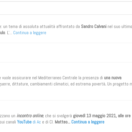
e: un tema di assoluta attualità affrontato da
Sandro Calvani
nel suo ultimo 
ulo
. L'...
Continua a leggere
 vuole assicurare nel Mediterraneo Centrale la presenza di
una nuova
uerre, dittature, cambiamenti climatici, ed estrema povertà
.
Un progetto m
nizzano un
incontro online
, che si svolgerà
giovedì 13 maggio 2021, alle ore
sui canali
YouTube
di Ac
e di Cl.
Matteo...
Continua a leggere