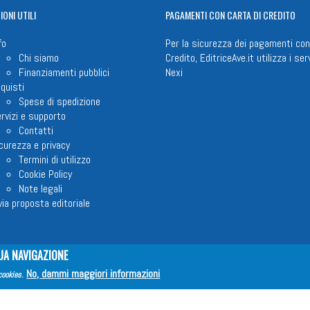
IONI
UTILI
PAGAMENTI
CON CARTA DI CREDITO
fo
Per la sicurezza dei pagamenti con
Chi siamo
Credito, EditriceAve.it utilizza i serv
Finanziamenti pubblici
Nexi
quisti
Spese di spedizione
rvizi e supporto
Contatti
curezza e privacy
Termini di utilizzo
Cookie Policy
Note legali
via proposta editoriale
UA NAVIGAZIONE
em ETS © 2023 - P.I. 05398481001 - C.F 96306220581 - REA 888781 del 23
No, dammi maggiori informazioni
cookies
.