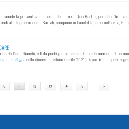
e scuole la presentazione online del libro su Gino Bartali, perché il Giro sia
di atleti proprio come Bartali, campione in bicicletta, eroe nella vita, Gius
UCARE
o ricorda Carlo Bianchi; è lì da pochi giorni, per custodire la memoria di un uo
pagine di
Segno
della diocesi di Milano (aprile 2021). A partire da questo ges
…
10
11
12
13
14
15
»