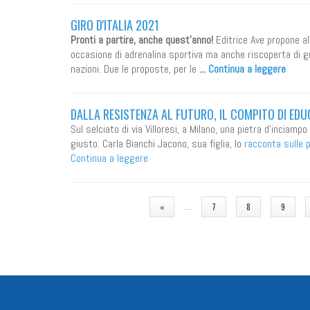
GIRO D'ITALIA 2021
Pronti a partire, anche quest'anno!
Editrice Ave propone all
occasione di adrenalina sportiva ma anche riscoperta di gran
nazioni. Due le proposte, per le
...
Continua a leggere
DALLA RESISTENZA AL FUTURO, IL COMPITO DI ED
Sul selciato di via Villoresi, a Milano, una pietra d'inciamp
giusto. Carla Bianchi Jacono, sua figlia, lo
racconta sulle 
Continua a leggere
PAGINE
…
«
7
8
9