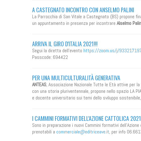
A CASTEGNATO INCONTRO CON ANSELMO PALINI
La Parrocchia di San Vitale a Castegnato (BS) propone fi
un appuntamento in presenza per incontrare
Alselmo Palin
ARRIVA IL GIRO D'ITALIA 2021!!!
Segui la diretta dell'evento
https://zoom.us/j/933217
Passcode: 694422
PER UNA MULTICULTURALITÀ GENERATIVA
ANTEAS
, Associazione Nazionale Tutte le Età attive per la 
con una storia pluriventennale, propone nello spazio LA P
e docente universitario sui temi dello sviluppo sostenibile,
I CAMMINI FORMATIVI DELL'AZIONE CATTOLICA 202
Sono in preparazione i nuovi Cammini formativi dell'Azione
prenotabili a
commerciale@editriceave.it
, per info 06.6