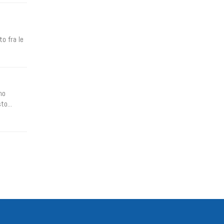
to fra le
mo
to...