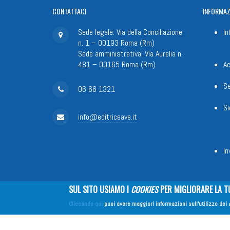
CONTATTACI
INFORMAZ
Sede legale: Via della Conciliazione
In
n. 1 – 00193 Roma (Rm)
Sede amministrativa: Via Aurelia n.
481 – 00165 Roma (Rm)
Ac
Se
06 66 1321
Si
info@editriceave.it
In
SUL SITO USIAMO I
COOKIES
PER MIGLIORARE LA T
Fondazione Apostolicam Actuositat
Cliccando qui
puoi avere maggiori informazioni sull'utilizzo dei