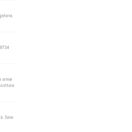
gatoria,
 9734
 e ormai
scrittore
tà. Sono