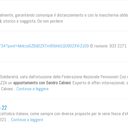
nalmente, garantendo comunque il distanziamento e con la mascherina obbli
i
, storico e saggista. Da non perdere
19734?pwd=MnkzaGZBdDZXTm9ObHd1QU90ZXVrZz09
ID riunione: 933 2171
Solidarietà, nata dall’intuizione della Federazione Nazionale Pensionati Cisl
IAZZA un
appuntamento con Sandro Calvani
. Esperto di affari internazionali, 
 Calvani...
Continua a leggere
1-22
 cattolica italiana, come sempre con diverse proposte per le varie fasce d'e
61321
...
Continua a leggere