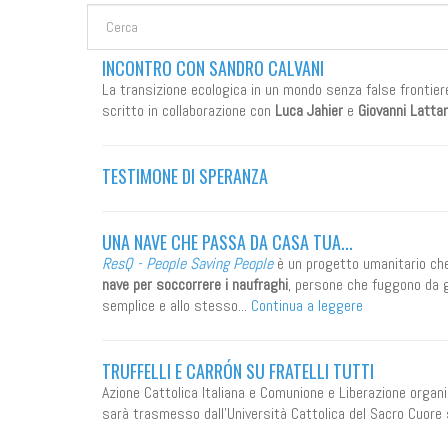
FORM DI RICERCA
Cerca
INCONTRO CON SANDRO CALVANI
La transizione ecologica in un mondo senza false frontier
scritto in collaborazione con
Luca Jahier
e
Giovanni Lattar
TESTIMONE DI SPERANZA
UNA NAVE CHE PASSA DA CASA TUA...
ResQ - People Saving People
è un progetto umanitario che
nave
per soccorrere i naufraghi
, persone che fuggono da g
semplice e allo stesso...
Continua a leggere
TRUFFELLI E CARRÓN SU FRATELLI TUTTI
Azione Cattolica Italiana e Comunione e Liberazione orga
sarà trasmesso dall’Università Cattolica del Sacro Cuore 