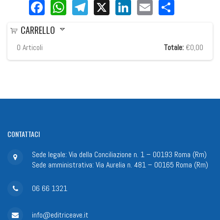
Facebook
WhatsApp
Telegram
X
LinkedIn
Email
Share
CARRELLO
0
Articoli
Totale:
€0,00
CONTATTACI
Sede legale: Via della Conciliazione n. 1 – 00193 Roma (Rm)
Sede amministrativa: Via Aurelia n. 481 – 00165 Roma (Rm)
06 66 1321
info@editriceave.it