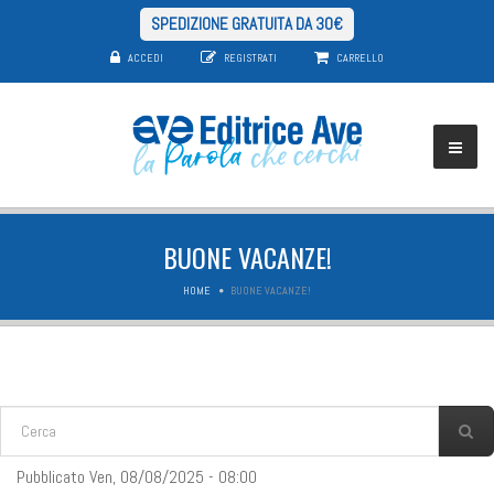
SPEDIZIONE GRATUITA DA 30€
ACCEDI
REGISTRATI
CARRELLO
BUONE VACANZE!
HOME
BUONE VACANZE!
FORM DI RICERCA
Cerca
Pubblicato Ven, 08/08/2025 - 08:00