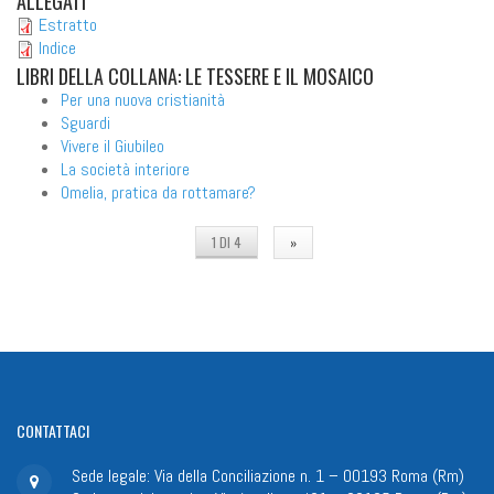
ALLEGATI
Estratto
Indice
LIBRI
DELLA COLLANA: LE TESSERE E IL MOSAICO
Per una nuova cristianità
Sguardi
Vivere il Giubileo
La società interiore
Omelia, pratica da rottamare?
1 DI 4
»
CONTATTACI
Sede legale: Via della Conciliazione n. 1 – 00193 Roma (Rm)