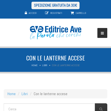
SPEDIZIONE GRATUITA DA 30€
ACCEDI
REGISTRATI
CARRELLO
CON LE LANTERNE ACCESE
HOME
LIBRI
CON LE LANTERNE ACCESE
Home
Libri
Con le lanterne accese
FORM DI RICERCA
Cerca