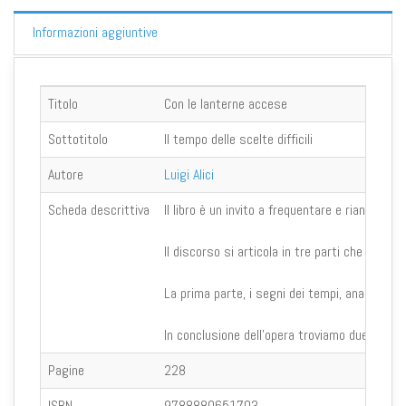
Informazioni aggiuntive
Titolo
Con le lanterne accese
Sottotitolo
Il tempo delle scelte difficili
Autore
Luigi Alici
Scheda descrittiva
Il libro è un invito a frequentare e rianimare 
Il discorso si articola in tre parti che ruotan
La prima parte, i segni dei tempi, analizza la
In conclusione dell'opera troviamo due omagg
Pagine
228
ISBN
9788880651703