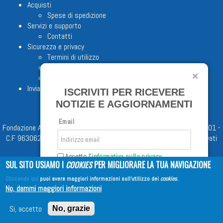
Acquisti
Spese di spedizione
Servizi e supporto
Contatti
Sicurezza e privacy
Termini di utilizzo
Cookie Policy
Note legali
Invia proposta editoriale
ISCRIVITI PER RICEVERE
NOTIZIE E AGGIORNAMENTI
Email
Fondazione Apostolicam Actuositatem ETS © 2023 - P.I. 05398481001 -
C.F 96306220581 - REA 888781 del 23/02/98 - Tutti i diritti riservati
Accetto l'
informativa sulla privacy
SUL SITO USIAMO I
COOKIES
PER MIGLIORARE LA TUA NAVIGAZIONE
Cliccando qui
puoi avere maggiori informazioni sull'utilizzo dei
cookies
.
Iscriviti
No, dammi maggiori informazioni
Copyright © 2026
EDITRICE AVE
| All Rights Reserved
Si, accetto
No, grazie