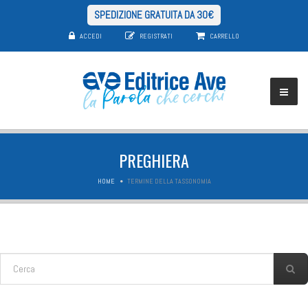
SPEDIZIONE GRATUITA DA 30€
ACCEDI
REGISTRATI
CARRELLO
PREGHIERA
HOME
TERMINE DELLA TASSONOMIA
FORM DI RICERCA
Cerca