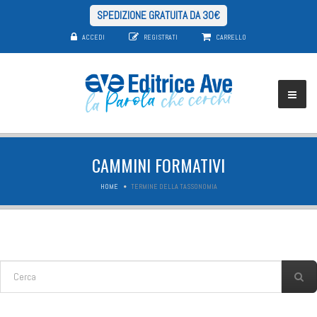
SPEDIZIONE GRATUITA DA 30€
ACCEDI
REGISTRATI
CARRELLO
CAMMINI FORMATIVI
HOME
TERMINE DELLA TASSONOMIA
FORM DI RICERCA
Cerca