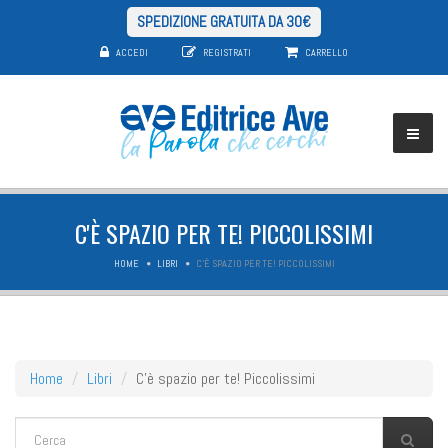
SPEDIZIONE GRATUITA DA 30€
ACCEDI
REGISTRATI
CARRELLO
C'È SPAZIO PER TE! PICCOLISSIMI
HOME
LIBRI
C'È SPAZIO PER TE! PICCOLISSIMI
Home
Libri
C'è spazio per te! Piccolissimi
FORM DI RICERCA
Cerca