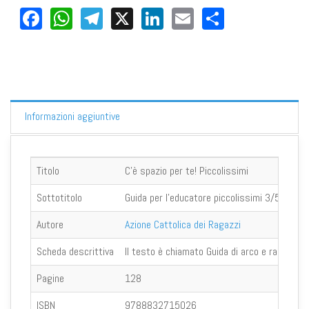
Facebook
WhatsApp
Telegram
X
LinkedIn
Email
Share
Informazioni aggiuntive
Titolo
C'è spazio per te! Piccolissimi
Sottotitolo
Guida per l'educatore piccolissimi 3/5 anni
Autore
Azione Cattolica dei Ragazzi
Scheda descrittiva
Il testo è chiamato Guida di arco e raccoglie
Pagine
128
ISBN
9788832715026