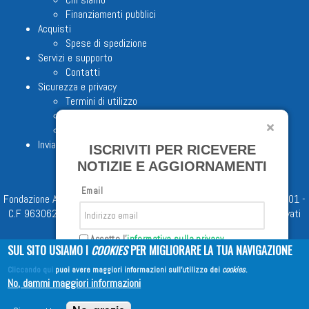
Finanziamenti pubblici
Acquisti
Spese di spedizione
Servizi e supporto
Contatti
Sicurezza e privacy
Termini di utilizzo
Cookie Policy
Note legali
Invia proposta editoriale
ISCRIVITI PER RICEVERE
NOTIZIE E AGGIORNAMENTI
Email
Fondazione Apostolicam Actuositatem ETS © 2023 - P.I. 05398481001 -
C.F 96306220581 - REA 888781 del 23/02/98 - Tutti i diritti riservati
Accetto l'
informativa sulla privacy
SUL SITO USIAMO I
COOKIES
PER MIGLIORARE LA TUA NAVIGAZIONE
Cliccando qui
puoi avere maggiori informazioni sull'utilizzo dei
cookies
.
Iscriviti
No, dammi maggiori informazioni
Copyright © 2026
EDITRICE AVE
| All Rights Reserved