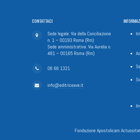
CONTATTACI
INFORMAZ
Sede legale: Via della Conciliazione
In
n. 1 – 00193 Roma (Rm)
Sede amministrativa: Via Aurelia n.
481 – 00165 Roma (Rm)
Ac
Se
06 66 1321
Si
info@editriceave.it
In
Fondazione Apostolicam Actuositat