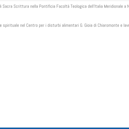
Sacra Scrittura nella Pontificia Facoltà Teologica dell'Italia Meridionale a N
 spirituale nel Centro per i disturbi alimentari G. Gioia di Chiaromonte e lav
n
il
Share