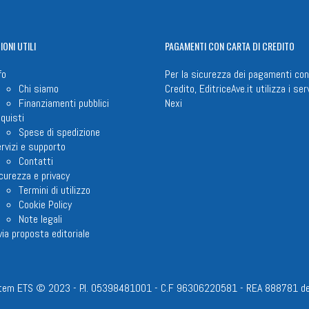
IONI
UTILI
PAGAMENTI
CON CARTA DI CREDITO
fo
Per la sicurezza dei pagamenti con
Chi siamo
Credito, EditriceAve.it utilizza i serv
Finanziamenti pubblici
Nexi
quisti
Spese di spedizione
rvizi e supporto
Contatti
curezza e privacy
Termini di utilizzo
Cookie Policy
Note legali
via proposta editoriale
em ETS © 2023 - P.I. 05398481001 - C.F 96306220581 - REA 888781 del 23