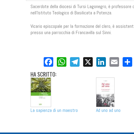
Sacerdote della diocesi di Tursi Lagonegro, è professore di 
nell'Istituto Teologico di Basilicata a Potenza.
Vicario episcopale per la formazione del clero, è assistente
presso una parrocchia di Francavilla sul Sinni.
Facebook
WhatsApp
Telegram
X
LinkedI
Ema
HA
SCRITTO:
Ad uno ad uno
La sapienza di un maestro