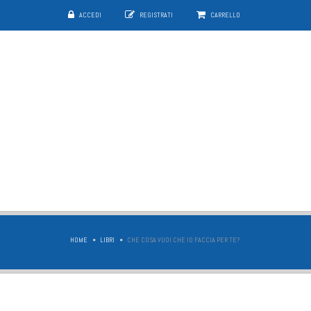
ACCEDI
REGISTRATI
CARRELLO
HOME
LIBRI
CHE COSA VUOI CHE IO FACCIA PER TE?