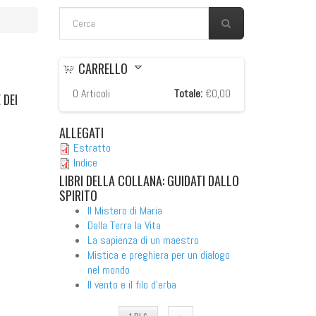
FORM DI RICERCA
Cerca
CARRELLO
0
Articoli
Totale:
€0,00
 DEI
ALLEGATI
Estratto
Indice
LIBRI
DELLA COLLANA: GUIDATI DALLO
SPIRITO
Il Mistero di Maria
Dalla Terra la Vita
La sapienza di un maestro
Mistica e preghiera per un dialogo
nel mondo
Il vento e il filo d'erba