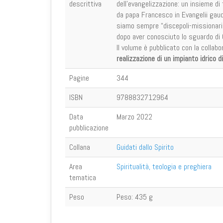
descrittiva
dell’evangelizzazione: un insieme di
da papa Francesco in Evangelii gaud
siamo sempre “discepoli-missionari”
dopo aver conosciuto lo sguardo di G
Il volume è pubblicato con la collab
realizzazione di un impianto idrico d
Pagine
344
ISBN
9788832712964
Data
Marzo 2022
pubblicazione
Collana
Guidati dallo Spirito
Area
Spiritualità, teologia e preghiera
tematica
Peso
Peso:
435 g