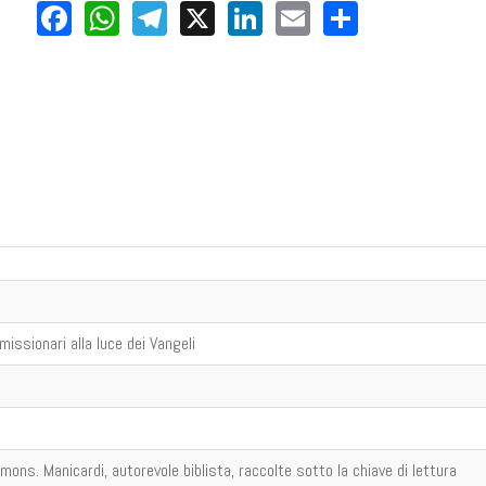
Facebook
WhatsApp
Telegram
X
LinkedIn
Email
Share
missionari alla luce dei Vangeli
 mons. Manicardi, autorevole biblista, raccolte sotto la chiave di lettura