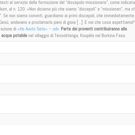
 testi al servizio della formazione del “discepolo-missionario”, come indicata
ium, al n. 120: «Non diciamo più che siamo “discepoli” e “missionari”, ma c
. Se non siamo convinti, guardiamo ai primi discepoli, che immediatamente
esù, andavano a proclamarlo pieni di gioia [...]. E noi che cosa aspettiamo?
orazione di
«Ho Avuto Sete» – odv
.
Parte dei proventi contribuiranno alla
i acqua potabile
nel villaggio di Tensobtenga, Koupèla nel Burkina Faso.