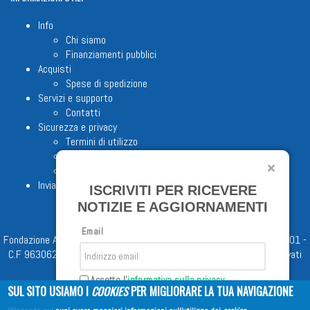
Info
Chi siamo
Finanziamenti pubblici
Acquisti
Spese di spedizione
Servizi e supporto
Contatti
Sicurezza e privacy
Termini di utilizzo
Cookie Policy
Note legali
Invia proposta editoriale
ISCRIVITI PER RICEVERE
NOTIZIE E AGGIORNAMENTI
Email
Fondazione Apostolicam Actuositatem ETS © 2023 - P.I. 05398481001 -
C.F 96306220581 - REA 888781 del 23/02/98 - Tutti i diritti riservati
Accetto l'
informativa sulla privacy
SUL SITO USIAMO I
COOKIES
PER MIGLIORARE LA TUA NAVIGAZIONE