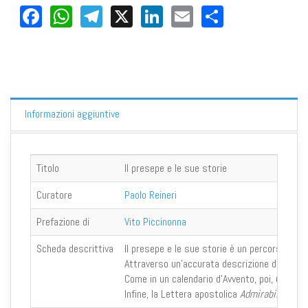
Facebook
WhatsApp
Telegram
X
LinkedIn
Email
Share
Informazioni aggiuntive
Titolo
Il presepe e le sue storie
Curatore
Paolo Reineri
Prefazione di
Vito Piccinonna
Scheda descrittiva
Il presepe e le sue storie è un percorso alla 
Attraverso un’accurata descrizione dei partic
Come in un calendario d’Avvento, poi, una rivi
Infine, la Lettera apostolica
Admirabile sign