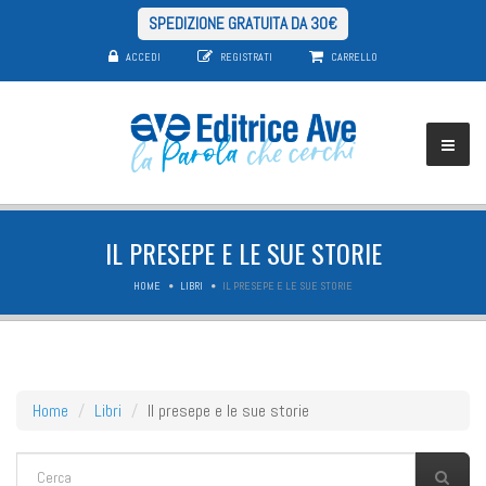
SPEDIZIONE GRATUITA DA 30€
ACCEDI
REGISTRATI
CARRELLO
IL PRESEPE E LE SUE STORIE
HOME
LIBRI
IL PRESEPE E LE SUE STORIE
Home
Libri
Il presepe e le sue storie
FORM DI RICERCA
Cerca