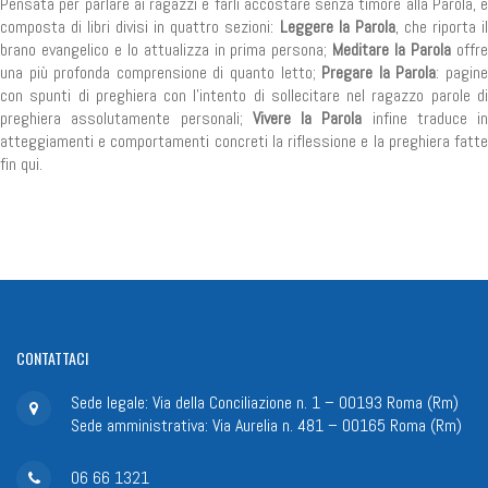
Pensata per parlare ai ragazzi e farli accostare senza timore alla Parola, è
composta di libri divisi in quattro sezioni:
Leggere la Parola
, che riporta i
brano evangelico e lo attualizza in prima persona;
Meditare la Parola
offr
una più profonda comprensione di quanto letto;
Pregare la Parola
: pagin
con spunti di preghiera con l'intento di sollecitare nel ragazzo parole di
preghiera assolutamente personali;
Vivere la Parola
infine traduce in
atteggiamenti e comportamenti concreti la riflessione e la preghiera fatte
fin qui.
CONTATTACI
Sede legale: Via della Conciliazione n. 1 – 00193 Roma (Rm)
Sede amministrativa: Via Aurelia n. 481 – 00165 Roma (Rm)
06 66 1321