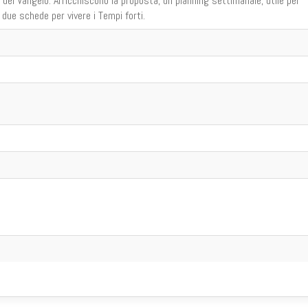
del Vangelo. Arricchiscono la proposta, un planning settimanale, utile per
e due schede per vivere i Tempi forti.