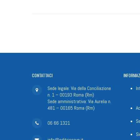
CONTATTACI
INFORMAZ
Sede legale: Via della Conciliazione
In
n. 1 – 00193 Roma (Rm)
Sede amministrativa: Via Aurelia n.
481 – 00165 Roma (Rm)
Ac
Se
06 66 1321
Si
info@editriceave.it