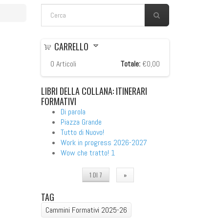
FORM DI RICERCA
Cerca
CARRELLO
0
Articoli
Totale:
€0,00
LIBRI
DELLA COLLANA: ITINERARI
FORMATIVI
Di parola
Piazza Grande
Tutto di Nuovo!
Work in progress 2026-2027
Wow che tratto! 1
1 DI 7
»
TAG
Cammini Formativi 2025-26