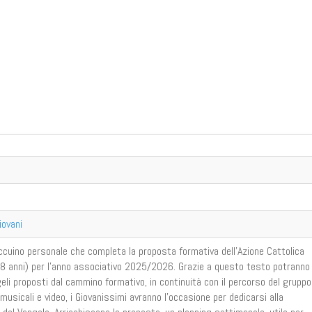
iovani
accuino personale che completa la proposta formativa dell’Azione Cattolica
5-18 anni) per l’anno associativo 2025/2026. Grazie a questo testo potranno
li proposti dal cammino formativo, in continuità con il percorso del gruppo
, musicali e video, i Giovanissimi avranno l’occasione per dedicarsi alla