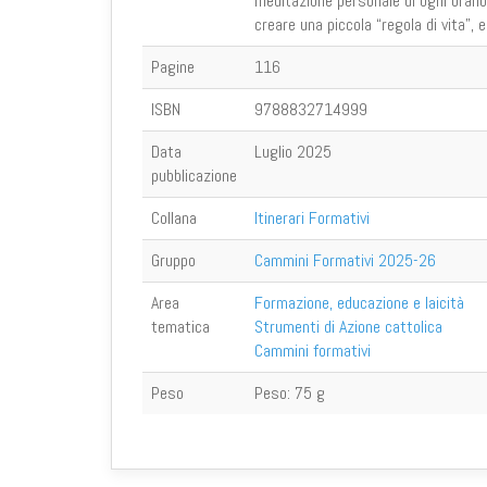
meditazione personale di ogni brano 
creare una piccola “regola di vita”, 
Pagine
116
ISBN
9788832714999
Data
Luglio 2025
pubblicazione
Collana
Itinerari Formativi
Gruppo
Cammini Formativi 2025-26
Area
Formazione, educazione e laicità
tematica
Strumenti di Azione cattolica
Cammini formativi
Peso
Peso:
75 g