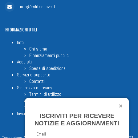
info@editriceave.it
INFORMAZIONI
UTILI
Info
Chi siamo
Finanziamenti pubblici
Acquisti
Spese di spedizione
Servizi e supporto
Contatti
Sicurezza e privacy
Termini di utilizzo
Cookie Policy
Note legali
Invia proposta editoriale
ISCRIVITI PER RICEVERE
NOTIZIE E AGGIORNAMENTI
Email
Fondazione Apostolicam Actuositatem ETS © 2023 - P.I. 05398481001 -