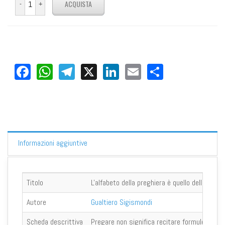
Facebook
WhatsApp
Telegram
X
LinkedIn
Email
Share
Informazioni aggiuntive
Titolo
L'alfabeto della preghiera è quello dell'amore
Autore
Gualtiero Sigismondi
Scheda descrittiva
Pregare non significa recitare formule ma vol