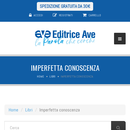
SPEDIZIONE GRATUITA DA 30€
ACCEDI
REGISTRATI
CARRELLO
IMPERFETTA CONOSCENZA
HOME
LIBRI
IMPERFETTA CONOSCENZA
Home
Libri
Imperfetta conoscenza
FORM DI RICERCA
Cerca