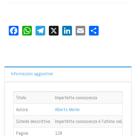
Facebook
WhatsApp
Telegram
X
LinkedIn
Email
Share
Informazioni aggiuntive
Titolo
Imperfetta conoscenza
Autore
Alberto Merler
Scheda descrittiva
Imperfetta conoscenza è l’ultimo volume di un
Pagine
128