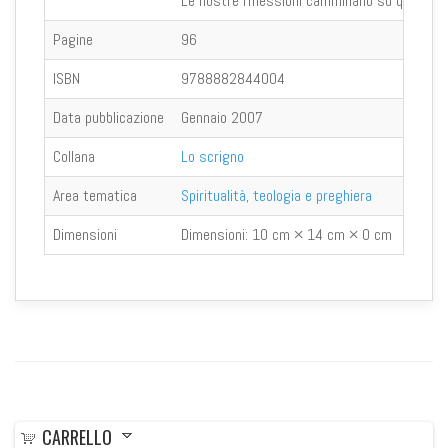
Le nostre riflessioni camminano su questo st
Pagine
96
ISBN
9788882844004
Data pubblicazione
Gennaio 2007
Collana
Lo scrigno
Area tematica
Spiritualità, teologia e preghiera
Dimensioni
Dimensioni:
10 cm × 14 cm × 0 cm
CARRELLO