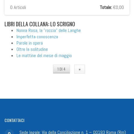
0
Articoli
Totale:
€0,00
LIBRI
DELLA COLLANA: LO SCRIGNO
Nonna Rosa, la "roccia" delle Langhe
Imperfetta conoscenza
Parole in opera
Oltre la solitudine
Le mattine del mese di maggio
1 DI 4
»
CONTATTACI
Sede legale: Via della Conciliazione n. 1 – 00193 Roma (Rm)