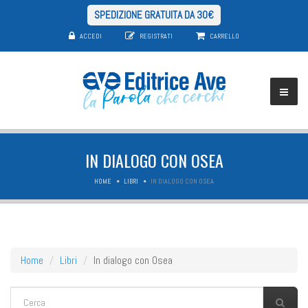
SPEDIZIONE GRATUITA DA 30€
ACCEDI
REGISTRATI
CARRELLO
IN DIALOGO CON OSEA
HOME
LIBRI
IN DIALOGO CON OSEA
Home
Libri
In dialogo con Osea
FORM DI RICERCA
Cerca