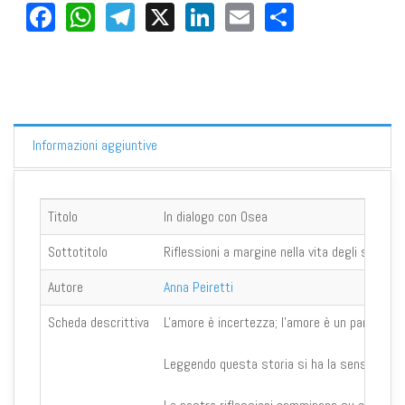
Facebook
WhatsApp
Telegram
X
LinkedIn
Email
Share
Informazioni aggiuntive
Titolo
In dialogo con Osea
Sottotitolo
Riflessioni a margine nella vita degli sposi
Autore
Anna Peiretti
Scheda descrittiva
L'amore è incertezza; l'amore è un paradosso;
Leggendo questa storia si ha la sensazione di