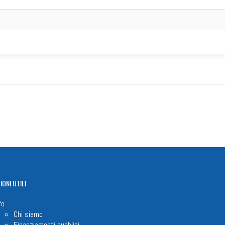
IONI
UTILI
fo
Chi siamo
Finanziamenti pubblici