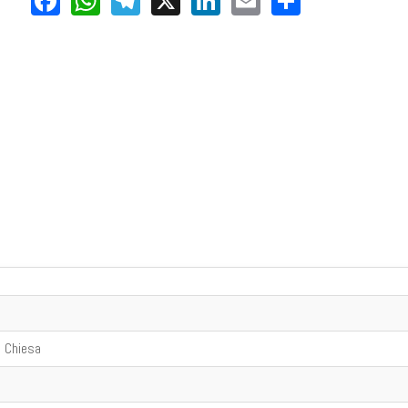
di Azione Cattolica
scarica il pdf
a Chiesa