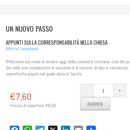
UN NUOVO PASSO
APPUNTI SULLA CORRESPONSABILITÀ NELLA CHIESA
Alberto Campoleoni
Riflessioni sul modo di essere oggi della comunità cristiana, cioè del po
Dio nella sua complessità di vocazioni e di carismi, di laici e consacrati,
soprattutto popolo nel quale abita lo Spirito.
su
L'eco di Bergamo
CHIESA IN CAMMINO IN
€7,60
CORRESPONSABILITÀ
Prezzo di copertina:
€8,00
L’unità di intenti 
religiosi al centr
del giornalista A
Campoleoni, distr
Facebook
WhatsApp
Telegram
X
LinkedIn
Email
Share
tutti i presidenti