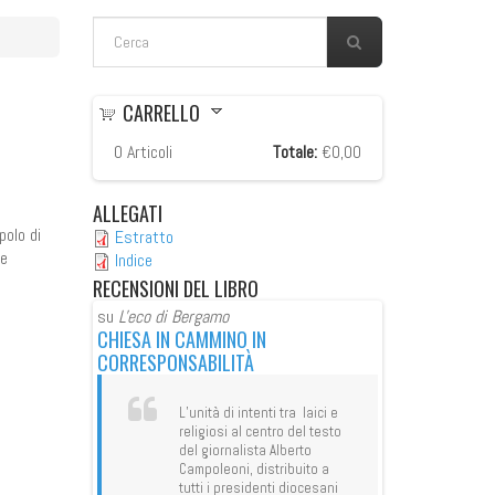
FORM DI RICERCA
Cerca
CARRELLO
0
Articoli
Totale:
€0,00
ALLEGATI
polo di
Estratto
 e
Indice
RECENSIONI
DEL LIBRO
su
L'eco di Bergamo
su
L'eco di Berg
CHIESA IN CAMMINO IN
CHIESA IN CAM
CORRESPONSABILITÀ
CORRESPONSAB
tra laici e
L’unità di intenti tra laici e
L’unit
o del testo
religiosi al centro del testo
religi
lberto
del giornalista Alberto
del gi
ibuito a
Campoleoni, distribuito a
Campo
 diocesani
tutti i presidenti diocesani
tutti 