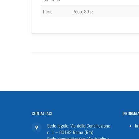
Peso
Peso:
80 g
CONTATTACI
INFORMAZ
Sede legale: Via della Conciliazione
In
n. 1 – 00193 Roma (Rm)
Sede amministrativa: Via Aurelia n.