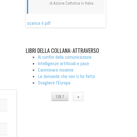
 in Italia.
di Azione Cattolica in Italia.
di Azi
scarica il pdf
scarica il pdf
LIBRI
DELLA COLLANA: ATTRAVERSO
Ai confini della comunicazione
Intelligenze artificiali e pace
Camminare insieme
Le domande che non ti ho fatto
Scegliere l'Europa
1 DI 7
»