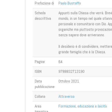
Prefazione di
Paolo Bustaffa
Scheda
Appunti sulla Chiesa che verrà. Brevi
descrittiva
mondo, in un tempo nel quale stanno 
personale e co­munitario con Dio. App
organiche ma piuttosto provocazioni,
senza sapere dove arriveranno.
Il desiderio è di condividere, metter
grande famiglia che è la Chiesa.
Pagine
64
ISBN
9788832713190
Data
Ottobre 2021
pubblicazione
Collana
Attraverso
Area
Formazione, educazione e laicità
tematica