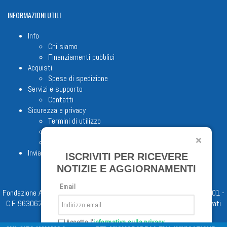
INFORMAZIONI
UTILI
Info
Chi siamo
Finanziamenti pubblici
Acquisti
Spese di spedizione
Servizi e supporto
Contatti
Sicurezza e privacy
Termini di utilizzo
Cookie Policy
Note legali
Invia proposta editoriale
ISCRIVITI PER RICEVERE
NOTIZIE E AGGIORNAMENTI
Email
Fondazione Apostolicam Actuositatem ETS © 2023 - P.I. 05398481001 -
C.F 96306220581 - REA 888781 del 23/02/98 - Tutti i diritti riservati
Accetto l'
informativa sulla privacy