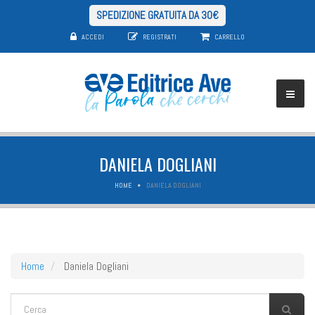
SPEDIZIONE GRATUITA DA 30€
ACCEDI
REGISTRATI
CARRELLO
DANIELA DOGLIANI
HOME
DANIELA DOGLIANI
Home
Daniela Dogliani
FORM DI RICERCA
Cerca