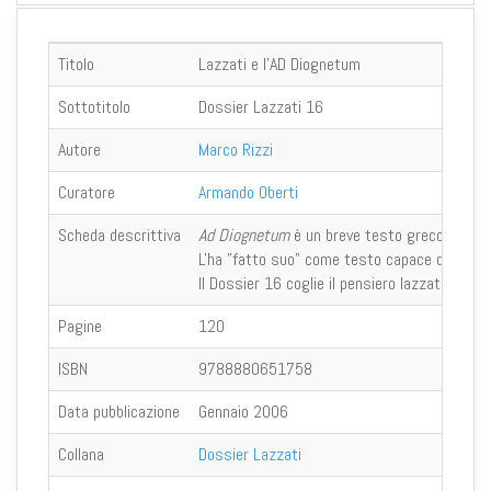
Titolo
Lazzati e l'AD Diognetum
Sottotitolo
Dossier Lazzati 16
Autore
Marco Rizzi
Curatore
Armando Oberti
Scheda descrittiva
Ad Diognetum
è un breve testo greco del II s
L'ha "fatto suo" come testo capace di illumina
Il Dossier 16 coglie il pensiero lazzatiano i
Pagine
120
ISBN
9788880651758
Data pubblicazione
Gennaio 2006
Collana
Dossier Lazzati