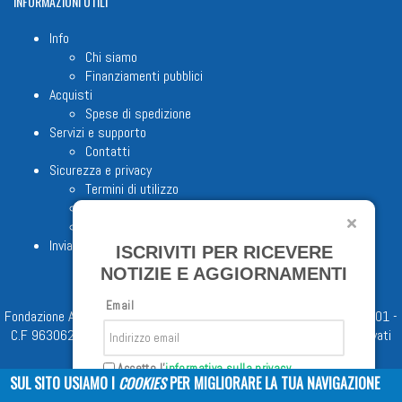
INFORMAZIONI
UTILI
Info
Chi siamo
Finanziamenti pubblici
Acquisti
Spese di spedizione
Servizi e supporto
Contatti
Sicurezza e privacy
Termini di utilizzo
Cookie Policy
Note legali
Invia proposta editoriale
ISCRIVITI PER RICEVERE
NOTIZIE E AGGIORNAMENTI
Email
Fondazione Apostolicam Actuositatem ETS © 2023 - P.I. 05398481001 -
C.F 96306220581 - REA 888781 del 23/02/98 - Tutti i diritti riservati
Accetto l'
informativa sulla privacy
SUL SITO USIAMO I
COOKIES
PER MIGLIORARE LA TUA NAVIGAZIONE