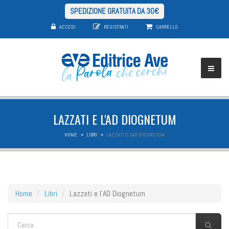
SPEDIZIONE GRATUITA DA 30€
ACCEDI
REGISTRATI
CARRELLO
LAZZATI E L'AD DIOGNETUM
HOME
LIBRI
LAZZATI E L'AD DIOGNETUM
Home
Libri
Lazzati e l'AD Diognetum
FORM DI RICERCA
Cerca