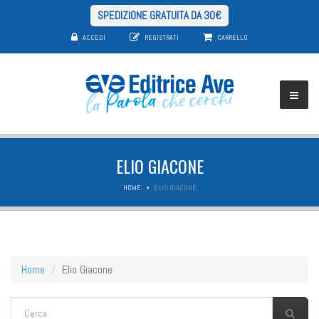
SPEDIZIONE GRATUITA DA 30€
ACCEDI
REGISTRATI
CARRELLO
ELIO GIACONE
HOME
ELIO GIACONE
Home
Elio Giacone
FORM DI RICERCA
Cerca