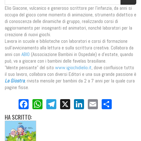
Elio Giacone, vulcanico e generoso scrittore per l'infanzia, da anni si
occupa del gioco come momento di animazione, strumento didattico e
di conoscenza delle dinamiche di gruppo, realizzando corsi di
aggiornamento per insegnanti ed animatori, nonché laboratori per la
creazione di nuovi giochi.
Lavora in scuole e biblioteche con laboratori e corsi di formazione
sull'avvicinamento alla lettura e sulla scrittura creativa. Collabora da
anni con
ABIO
(Associazione Bambini in Ospedale) e d'estate, quando
può, va a giocare con i bambini delle favelas brasiliane.
"Mente pensante" del sito
www.igiochidielio.it
, dove confluisce tutto
il suo lavoro, collabora con diversi Editori e una sua grande passione è
La Giostra
, rivista mensile per bambini da 2 a 7 anni per la quale cura
pagine fisse.
Facebook
WhatsApp
Telegram
X
LinkedIn
Email
Share
HA
SCRITTO: