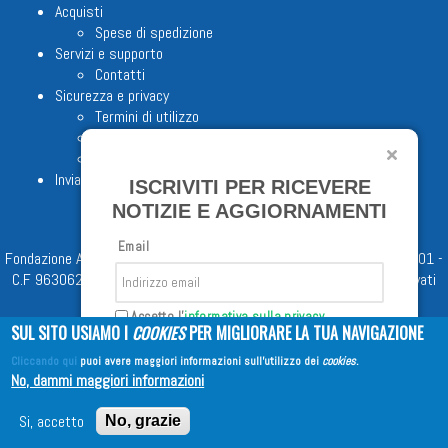
Acquisti
Spese di spedizione
Servizi e supporto
Contatti
Sicurezza e privacy
Termini di utilizzo
Cookie Policy
Note legali
Invia proposta editoriale
ISCRIVITI PER RICEVERE
NOTIZIE E AGGIORNAMENTI
Email
Fondazione Apostolicam Actuositatem ETS © 2023 - P.I. 05398481001 -
C.F 96306220581 - REA 888781 del 23/02/98 - Tutti i diritti riservati
Accetto l'
informativa sulla privacy
SUL SITO USIAMO I
COOKIES
PER MIGLIORARE LA TUA NAVIGAZIONE
Cliccando qui
puoi avere maggiori informazioni sull'utilizzo dei
cookies
.
Iscriviti
No, dammi maggiori informazioni
Copyright © 2026
EDITRICE AVE
| All Rights Reserved
Si, accetto
No, grazie