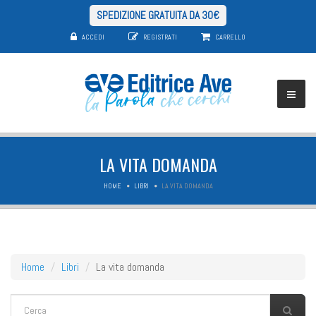
SPEDIZIONE GRATUITA DA 30€
ACCEDI
REGISTRATI
CARRELLO
LA VITA DOMANDA
HOME
LIBRI
LA VITA DOMANDA
Home
Libri
La vita domanda
FORM DI RICERCA
Cerca