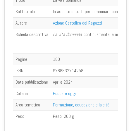
Titolo
La vita domanda
Sottotitolo
In ascolto di tutti per camminare con tutti
Autore
Azione Cattolica dei Ragazzi
Scheda descrittiva
L
a vita domanda
, continuamente, e non è un c
Pagine
180
ISBN
9788832714258
Data pubblicazione
Aprile 2024
Collana
Educare oggi
Area tematica
Formazione, educazione e laicità
Peso
Peso:
260 g