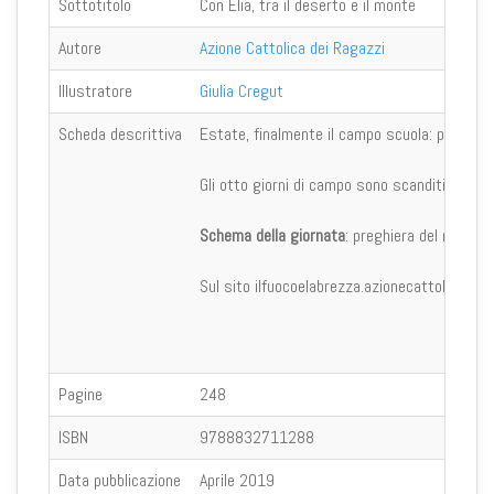
Sottotitolo
Con Elia, tra il deserto e il monte
Autore
Azione Cattolica dei Ragazzi
Illustratore
Giulia Cregut
Scheda descrittiva
Estate, finalmente il campo scuola: per i rag
Gli otto giorni di campo sono scanditi uno a un
Schema della giornata
: preghiera del mattino
Sul sito ilfuocoelabrezza.azionecattolica.it pr
Pagine
248
ISBN
9788832711288
Data pubblicazione
Aprile 2019