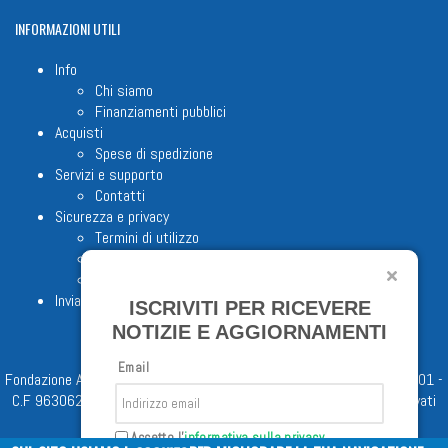
INFORMAZIONI
UTILI
Info
Chi siamo
Finanziamenti pubblici
Acquisti
Spese di spedizione
Servizi e supporto
Contatti
Sicurezza e privacy
Termini di utilizzo
Cookie Policy
Note legali
Invia proposta editoriale
ISCRIVITI PER RICEVERE
NOTIZIE E AGGIORNAMENTI
Email
Fondazione Apostolicam Actuositatem ETS © 2023 - P.I. 05398481001 -
C.F 96306220581 - REA 888781 del 23/02/98 - Tutti i diritti riservati
Accetto l'
informativa sulla privacy