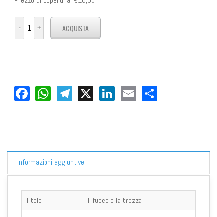
Prezzo di copertina:
€16,00
Facebook
WhatsApp
Telegram
X
LinkedIn
Email
Share
Informazioni aggiuntive
Titolo
Il fuoco e la brezza