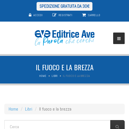
SPEDIZIONE GRATUITA DA 30€
ACCEDI
REGISTRATI
CARRELLO
IL FUOCO E LA BREZZA
HOME
LIBRI
IL FUOCO E LA BREZZA
Home
Libri
Il fuoco e la brezza
FORM DI RICERCA
Cerca