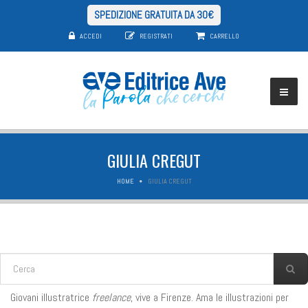
SPEDIZIONE GRATUITA DA 30€
ACCEDI
REGISTRATI
CARRELLO
GIULIA CREGUT
HOME
GIULIA CREGUT
FORM DI RICERCA
Cerca
Giovani illustratrice
freelance
, vive a Firenze. Ama le illustrazioni per