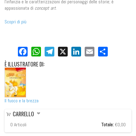
l'infanzia e le caratterizzazioni dei personaggi delle storie; è
appassionata di
concept art
.
Scopri di più
Facebook
WhatsApp
Telegram
X
LinkedIn
Email
Share
È
ILLUSTRATORE DI:
Il fuoco e la brezza
CARRELLO
0
Articoli
Totale:
€0,00