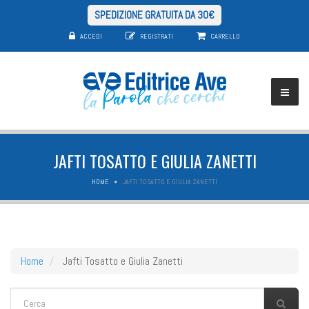
SPEDIZIONE GRATUITA DA 30€
ACCEDI
REGISTRATI
CARRELLO
JAFTI TOSATTO E GIULIA ZANETTI
HOME
JAFTI TOSATTO E GIULIA ZANETTI
Home
Jafti Tosatto e Giulia Zanetti
FORM DI RICERCA
Cerca