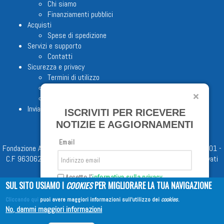
Chi siamo
Finanziamenti pubblici
Acquisti
Spese di spedizione
Servizi e supporto
Contatti
Sicurezza e privacy
Termini di utilizzo
Cookie Policy
Note legali
Invia proposta editoriale
ISCRIVITI PER RICEVERE
NOTIZIE E AGGIORNAMENTI
Email
Fondazione Apostolicam Actuositatem ETS © 2023 - P.I. 05398481001 -
C.F 96306220581 - REA 888781 del 23/02/98 - Tutti i diritti riservati
Accetto l'
informativa sulla privacy
SUL SITO USIAMO I
COOKIES
PER MIGLIORARE LA TUA NAVIGAZIONE
Cliccando qui
puoi avere maggiori informazioni sull'utilizzo dei
cookies
.
Iscriviti
No, dammi maggiori informazioni
Copyright © 2026
EDITRICE AVE
| All Rights Reserved