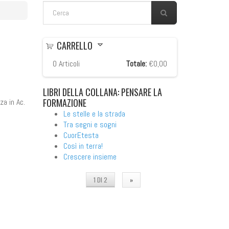
FORM DI RICERCA
Cerca
CARRELLO
0
Articoli
Totale:
€0,00
LIBRI
DELLA COLLANA: PENSARE LA
FORMAZIONE
za in Ac.
Le stelle e la strada
Tra segni e sogni
CuorEtesta
Così in terra!
Crescere insieme
1 DI 2
»