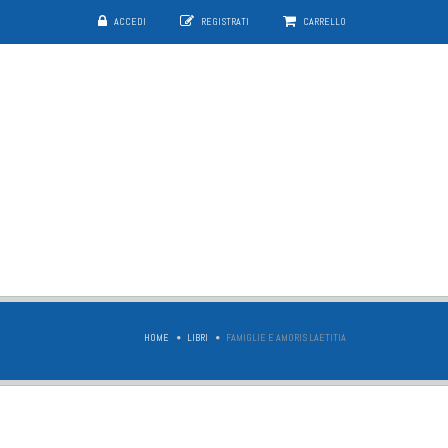
ACCEDI
REGISTRATI
CARRELLO
HOME
LIBRI
FAMIGLIE E AMORIS LAETITIA