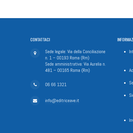
CONTATTACI
INFORMAZ
Sede legale: Via della Conciliazione
In
n. 1 – 00193 Roma (Rm)
Sede amministrativa: Via Aurelia n.
481 – 00165 Roma (Rm)
Ac
Se
06 66 1321
Si
info@editriceave.it
In