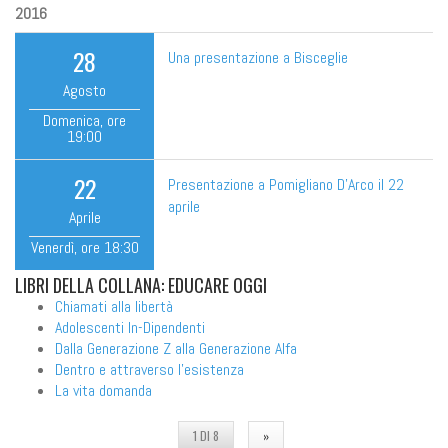
2016
28
Una presentazione a Bisceglie
Agosto
Domenica
, ore
19:00
22
Presentazione a Pomigliano D'Arco il 22
aprile
Aprile
Venerdì
, ore
18:30
LIBRI
DELLA COLLANA: EDUCARE OGGI
Chiamati alla libertà
Adolescenti In-Dipendenti
Dalla Generazione Z alla Generazione Alfa
Dentro e attraverso l'esistenza
La vita domanda
1 DI 8
»