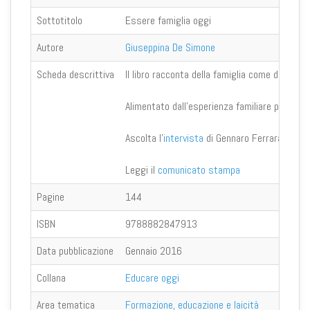
Sottotitolo
Essere famiglia oggi
Autore
Giuseppina De Simone
Scheda descrittiva
Il libro racconta della famiglia come di un luog
Alimentato dall'esperienza familiare personale
Ascolta l'
intervista
di Gennaro Ferrara all'au
Leggi il
comunicato stampa
Pagine
144
ISBN
9788882847913
Data pubblicazione
Gennaio 2016
Collana
Educare oggi
Area tematica
Formazione, educazione e laicità