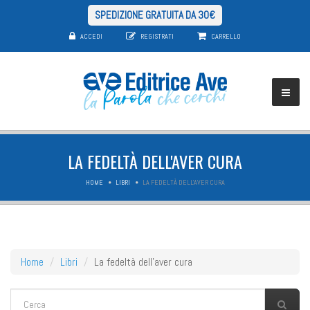
SPEDIZIONE GRATUITA DA 30€
ACCEDI
REGISTRATI
CARRELLO
LA FEDELTÀ DELL'AVER CURA
HOME
LIBRI
LA FEDELTÀ DELL'AVER CURA
Home
Libri
La fedeltà dell'aver cura
FORM DI RICERCA
Cerca