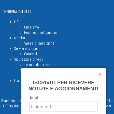
INFORMAZIONI
UTILI
Info
Chi siamo
Finanziamenti pubblici
Acquisti
Spese di spedizione
Servizi e supporto
Contatti
Sicurezza e privacy
Termini di utilizzo
Cookie Policy
Note legali
Invia proposta editoriale
ISCRIVITI PER RICEVERE
NOTIZIE E AGGIORNAMENTI
Email
Fondazione Apostolicam Actuositatem ETS © 2023 - P.I. 05398481001 -
C.F 96306220581 - REA 888781 del 23/02/98 - Tutti i diritti riservati