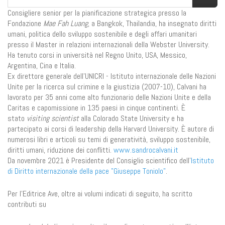
Consigliere senior per la pianificazione strategica presso la
Fondazione
Mae Fah Luang
, a Bangkok, Thailandia, ha insegnato diritti
umani, politica dello sviluppo sostenibile e degli affari umanitari
presso il Master in relazioni internazionali della Webster University.
Ha tenuto corsi in università nel Regno Unito, USA, Messico,
Argentina, Cina e Italia.
Ex direttore generale dell’UNICRI - Istituto internazionale delle Nazioni
Unite per la ricerca sul crimine e la giustizia (2007-10), Calvani ha
lavorato per 35 anni come alto funzionario delle Nazioni Unite e della
Caritas e capomissione in 135 paesi in cinque continenti. È
stato
visiting scientist
alla Colorado State University e ha
partecipato ai corsi di leadership della Harvard University. È autore di
numerosi libri e articoli su temi di generatività, sviluppo sostenibile,
diritti umani, riduzione dei conflitti.
www.sandrocalvani.it
Da novembre 2021 è Presidente del Consiglio scientifico dell'
Istituto
di Diritto internazionale della pace "Giuseppe Toniolo"
.
Per l'Editrice Ave, oltre ai volumi indicati di seguito, ha scritto
contributi su