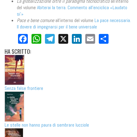
La globalizzazione oltre il paradigma tecnocratico
all'interno
del volume
Abiterai la terra. Commento all'enciclica «Laudato
si'»
Pace e bene comune
all'interno del volume
La pace necessaria.
Il dovere di impegnarsi per il bene universale
Facebook
WhatsApp
Telegram
X
LinkedIn
Email
Share
HA
SCRITTO:
Senza false frontiere
Le stelle non hanno paura di sembrare lucciole