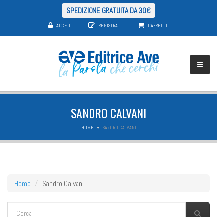
SPEDIZIONE GRATUITA DA 30€
ACCEDI
REGISTRATI
CARRELLO
SANDRO CALVANI
HOME
SANDRO CALVANI
Home
Sandro Calvani
FORM DI RICERCA
Cerca