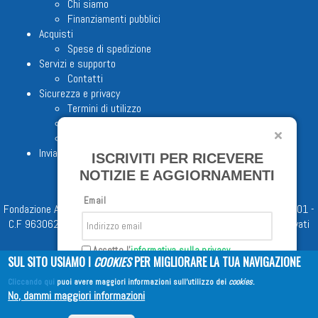
Chi siamo
Finanziamenti pubblici
Acquisti
Spese di spedizione
Servizi e supporto
Contatti
Sicurezza e privacy
Termini di utilizzo
Cookie Policy
Note legali
Invia proposta editoriale
ISCRIVITI PER RICEVERE
NOTIZIE E AGGIORNAMENTI
Email
Fondazione Apostolicam Actuositatem ETS © 2023 - P.I. 05398481001 -
C.F 96306220581 - REA 888781 del 23/02/98 - Tutti i diritti riservati
Accetto l'
informativa sulla privacy
SUL SITO USIAMO I
COOKIES
PER MIGLIORARE LA TUA NAVIGAZIONE
Cliccando qui
puoi avere maggiori informazioni sull'utilizzo dei
cookies
.
Iscriviti
No, dammi maggiori informazioni
Copyright © 2026
EDITRICE AVE
| All Rights Reserved