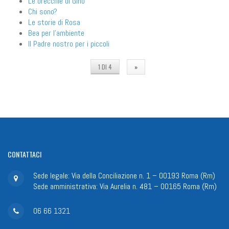
Le orecchie di Gino
Chi sono?
Le storie di Rosa
Bea per l'ambiente
Il Padre nostro per i piccoli
1 DI 4
»
CONTATTACI
Sede legale: Via della Conciliazione n. 1 – 00193 Roma (Rm)
Sede amministrativa: Via Aurelia n. 481 – 00165 Roma (Rm)
06 66 1321