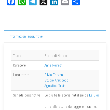
Facebook
WhatsApp
Telegram
X
LinkedIn
Email
Share
Informazioni aggiuntive
Titolo
Storie di Natale
Curatore
Anna Peiretti
Illustratore
Silvia Forzani
Studio Anikibobo
Agostino Traini
Scheda descrittiva
Le più belle storie natalizie de
La Giostra
per
Oltre alle storie da leggere insieme, nel libr