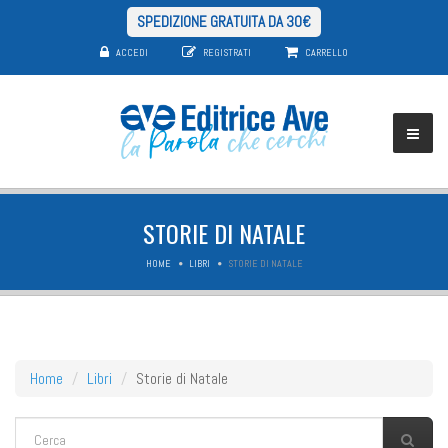
SPEDIZIONE GRATUITA DA 30€
ACCEDI
REGISTRATI
CARRELLO
STORIE DI NATALE
HOME
LIBRI
STORIE DI NATALE
Home
Libri
Storie di Natale
FORM DI RICERCA
Cerca