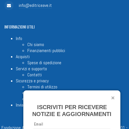
info@editriceave.it
INFORMAZIONI
UTILI
Info
Chi siamo
Finanziamenti pubblici
Acquisti
Spese di spedizione
Servizi e supporto
Contatti
Sicurezza e privacy
Termini di utilizzo
Cookie Policy
Note legali
Invia proposta editoriale
ISCRIVITI PER RICEVERE
NOTIZIE E AGGIORNAMENTI
Email
Fondazione Apostolicam Actuositatem ETS © 2023 - P.I. 05398481001 -