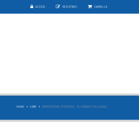
ACCEDI
REGISTRATI
CARRELLO
HOME
LIBRI
PROFESSIONE STUDENTE - GLI ORGANI COLLEGIALI