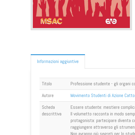
Informazioni aggiuntive
Titolo
Professione studente - gli organi col
Autore
Movimento Studenti di Azione Catto
Scheda
Essere studente: mestiere complica
descrittiva
Il volumetto racconta in modo sempli
protagonista: partecipare diventa co
raggiungere attraverso gli strument
Non avranno più segreti per lo studen