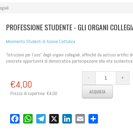
egiali
PROFESSIONE STUDENTE - GLI ORGANI COLLEGI
Movimento Studenti di Azione Cattolica
“Istruzioni per l’uso” degli organi collegiali, affinché da astrusi artifici d
concrete opportunità di democratica partecipazione alla vita scolastica
€4,00
Prezzo di copertina:
€4,00
Facebook
WhatsApp
Telegram
X
LinkedIn
Email
Share