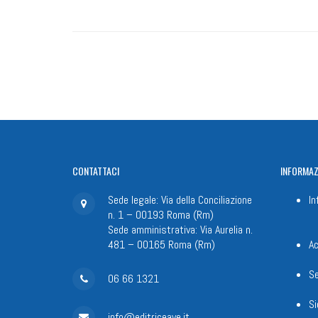
CONTATTACI
INFORMAZ
Sede legale: Via della Conciliazione
In
n. 1 – 00193 Roma (Rm)
Sede amministrativa: Via Aurelia n.
481 – 00165 Roma (Rm)
Ac
Se
06 66 1321
Si
info@editriceave.it