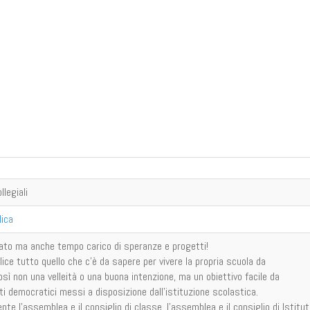
legiali
lica
to ma anche tempo carico di speranze e progetti!
ce tutto quello che c'è da sapere per vivere la propria scuola da
sì non una velleità o una buona intenzione, ma un obiettivo facile da
i democratici messi a disposizione dall'istituzione scolastica.
te l'assemblea e il consiglio di classe, l'assemblea e il consiglio di Istitut