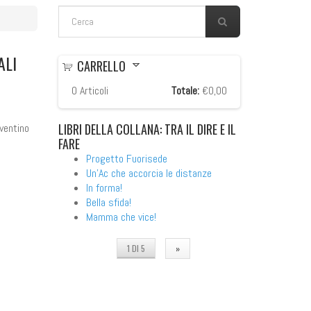
FORM DI RICERCA
Cerca
ALI
CARRELLO
0
Articoli
Totale:
€0,00
LIBRI
DELLA COLLANA: TRA IL DIRE E IL
iventino
FARE
.
Progetto Fuorisede
Un'Ac che accorcia le distanze
In forma!
Bella sfida!
Mamma che vice!
1 DI 5
»