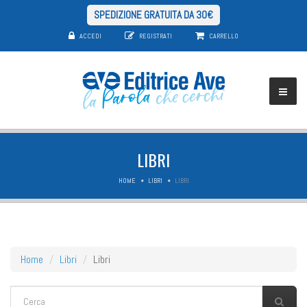
SPEDIZIONE GRATUITA DA 30€
ACCEDI
REGISTRATI
CARRELLO
LIBRI
HOME
LIBRI
LIBRI
Home
Libri
Libri
FORM DI RICERCA
Cerca