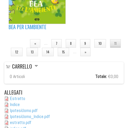
BEA PER L'AMBIENTE
PAGINE
…
«
7
8
9
10
11
…
12
13
14
15
»
CARRELLO
0
Articoli
Totale:
€0,00
ALLEGATI
Estratto
Indice
IpotesiUomo.pdf
IpotesiUomo_Indice.pdf
estratto.pdf