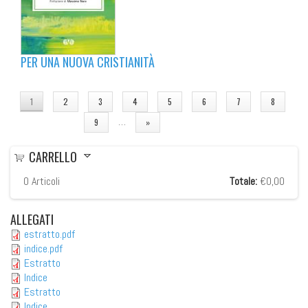
PER UNA NUOVA CRISTIANITÀ
PAGINE
1
2
3
4
5
6
7
8
…
9
»
CARRELLO
0
Articoli
Totale:
€0,00
ALLEGATI
estratto.pdf
indice.pdf
Estratto
Indice
Estratto
Indice