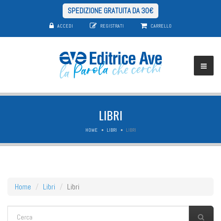
SPEDIZIONE GRATUITA DA 30€
ACCEDI
REGISTRATI
CARRELLO
LIBRI
HOME
LIBRI
LIBRI
Home
Libri
Libri
FORM DI RICERCA
Cerca