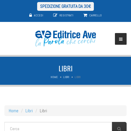
SPEDIZIONE GRATUITA DA 30€
ACCEDI
REGISTRATI
CARRELLO
LIBRI
HOME
LIBRI
LIBRI
Home
Libri
Libri
FORM DI RICERCA
Cerca