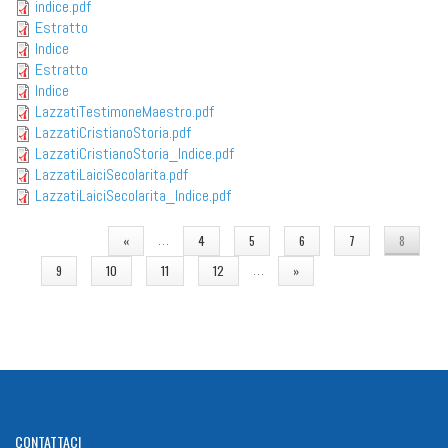
indice.pdf
Estratto
Indice
Estratto
Indice
LazzatiTestimoneMaestro.pdf
LazzatiCristianoStoria.pdf
LazzatiCristianoStoria_Indice.pdf
LazzatiLaiciSecolarita.pdf
LazzatiLaiciSecolarita_Indice.pdf
PAGINE
…
«
4
5
6
7
8
…
9
10
11
12
»
CONTATTACI