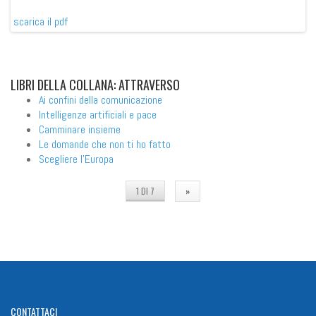
scarica il pdf
sca
LIBRI
DELLA COLLANA: ATTRAVERSO
Ai confini della comunicazione
Intelligenze artificiali e pace
Camminare insieme
Le domande che non ti ho fatto
Scegliere l'Europa
1 DI 7
»
CONTATTACI