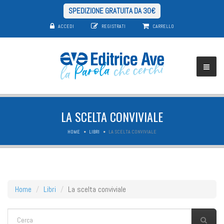
SPEDIZIONE GRATUITA DA 30€
ACCEDI
REGISTRATI
CARRELLO
LA SCELTA CONVIVIALE
HOME
LIBRI
LA SCELTA CONVIVIALE
Home
Libri
La scelta conviviale
FORM DI RICERCA
Cerca