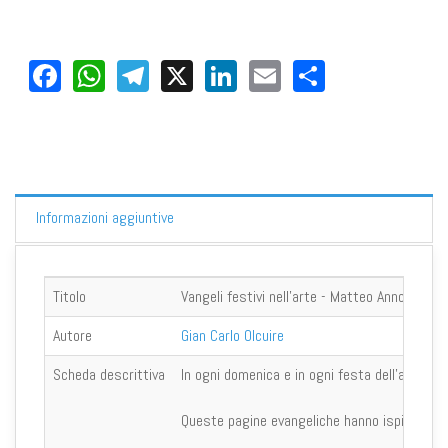
Facebook
WhatsApp
Telegram
X
LinkedIn
Email
Share
Informazioni aggiuntive
Titolo
Vangeli festivi nell'arte - Matteo Anno A
Autore
Gian Carlo Olcuire
Scheda descrittiva
In ogni domenica e in ogni festa dell'anno lit
Queste pagine evangeliche hanno ispirato, come 