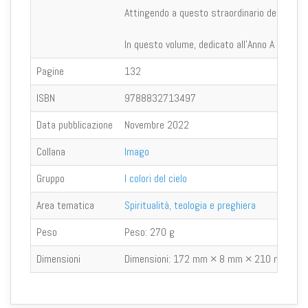
Attingendo a questo straordinario deposito di 
In questo volume, dedicato all'Anno A nella tri
Pagine
132
ISBN
9788832713497
Data pubblicazione
Novembre 2022
Collana
Imago
Gruppo
I colori del cielo
Area tematica
Spiritualità, teologia e preghiera
Peso
Peso:
270 g
Dimensioni
Dimensioni:
172 mm × 8 mm × 210 mm