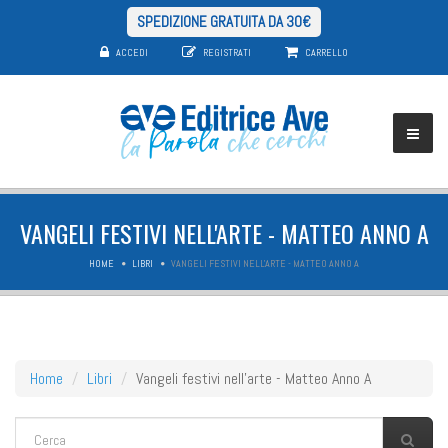
SPEDIZIONE GRATUITA DA 30€
ACCEDI
REGISTRATI
CARRELLO
VANGELI FESTIVI NELL'ARTE - MATTEO ANNO A
HOME
LIBRI
VANGELI FESTIVI NELL'ARTE - MATTEO ANNO A
Home
Libri
Vangeli festivi nell'arte - Matteo Anno A
FORM DI RICERCA
Cerca