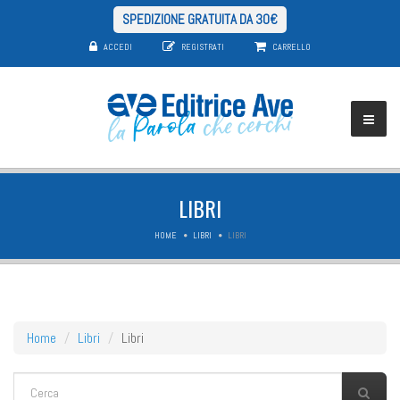
SPEDIZIONE GRATUITA DA 30€
ACCEDI
REGISTRATI
CARRELLO
LIBRI
HOME
LIBRI
LIBRI
Home
Libri
Libri
FORM DI RICERCA
Cerca