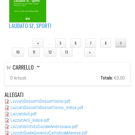
LAUDATO SI', SPORT!
PAGINE
…
«
5
6
7
8
9
…
10
11
12
13
»
CARRELLO
0
Articoli
Totale:
€0,00
ALLEGATI
LazzatiDossettiDossettismo.pdf
LazzatiDossettiDossettismo_Indice.pdf
LazzatiAcli.pdf
LazzatiAcli_Indice.pdf
LazzatiIstitutoSocialeAmbrosiano.pdf
LazzatiGuidaGioventuCattolicaMilanese.pdf