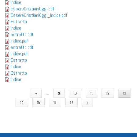
Indice
EssereCristianiOggi.pdf
EssereCristianiOggi_Indice.pdf
Estratto
Indice
estratto.pdf
indice.pdf
estratto.pdf
indice.pdf
Estratto
Indice
Estratto
Indice
PAGINE
…
«
9
10
11
12
13
14
15
16
17
»