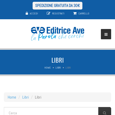
SPEDIZIONE GRATUITA DA 30€
ACCEDI
REGISTRATI
CARRELLO
LIBRI
HOME
LIBRI
LIBRI
Home
Libri
Libri
FORM DI RICERCA
Cerca