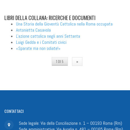
LIBRI
DELLA COLLANA: RICERCHE E DOCUMENTI
Una Storia della Gioventù Cattolica nella Roma occupata
Antonietta Casavola
L'azione cattolica negli anni Settanta
Luigi Gedda e i Comitati civici
«Sparate ma non odiate!»
1 DI 5
»
CONTATTACI
Sede legale: Via della Conciliazione n. 1 – 00193 Roma (Rm)
Sede amministrativa: Via Aurelia n. 481 – 00165 Roma (Rm)