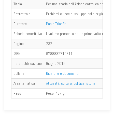
Titolo
Per una storia dell’Azione cattolica nel mond
Sottotitolo
Problemi e linee di sviluppo dalle origini al Con
Curatore
Paolo Trionfini
Scheda descrittiva
Il volume presenta per la prima volta un quadr
Pagine
232
ISBN
9788832710311
Data pubblicazione
Giugno 2019
Collana
Ricerche e documenti
Area tematica
Attualità, cultura, politica, storia
Peso
Peso:
437 g