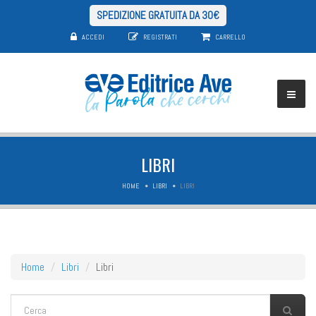
SPEDIZIONE GRATUITA DA 30€
ACCEDI
REGISTRATI
CARRELLO
LIBRI
HOME
LIBRI
LIBRI
Home
Libri
Libri
FORM DI RICERCA
Cerca