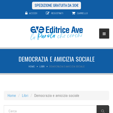
SPEDIZIONE GRATUITA DA 30€
ACCEDI
REGISTRATI
CARRELLO
DEMOCRAZIA E AMICIZIA SOCIALE
HOME
LIBRI
DEMOCRAZIA E AMICIZIA SOCIALE
Home
Libri
Democrazia e amicizia sociale
FORM DI RICERCA
Cerca