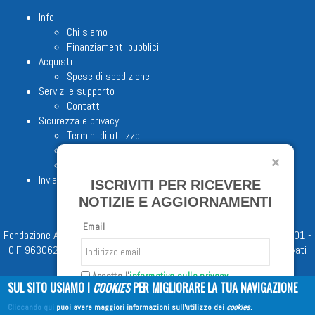
Info
Chi siamo
Finanziamenti pubblici
Acquisti
Spese di spedizione
Servizi e supporto
Contatti
Sicurezza e privacy
Termini di utilizzo
Cookie Policy
Note legali
Invia proposta editoriale
ISCRIVITI PER RICEVERE
NOTIZIE E AGGIORNAMENTI
Email
Fondazione Apostolicam Actuositatem ETS © 2023 - P.I. 05398481001 -
C.F 96306220581 - REA 888781 del 23/02/98 - Tutti i diritti riservati
Accetto l'
informativa sulla privacy
SUL SITO USIAMO I
COOKIES
PER MIGLIORARE LA TUA NAVIGAZIONE
Cliccando qui
puoi avere maggiori informazioni sull'utilizzo dei
cookies
.
Iscriviti