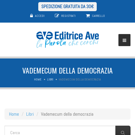
SPEDIZIONE GRATUITA DA 30€
ACCEDI
REGISTRATI
CARRELLO
VADEMECUM DELLA DEMOCRAZIA
HOME
LIBRI
VADEMECUM DELLA DEMOCRAZIA
Home
Libri
Vademecum della democrazia
FORM DI RICERCA
Cerca