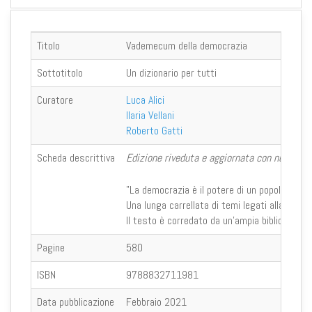
Titolo
Vademecum della democrazia
Sottotitolo
Un dizionario per tutti
Curatore
Luca Alici
Ilaria Vellani
Roberto Gatti
Scheda descrittiva
Edizione riveduta e aggiornata con nuovi le
"La democrazia è il potere di un popolo inform
Una lunga carrellata di temi legati alla politi
Il testo è corredato da un'ampia bibliografia, 
Pagine
580
ISBN
9788832711981
Data pubblicazione
Febbraio 2021