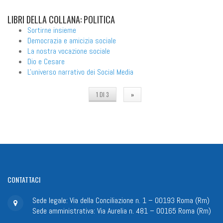
LIBRI
DELLA COLLANA: POLITICA
Sortirne insieme
Democrazia e amicizia sociale
La nostra vocazione sociale
Dio e Cesare
L'universo narrativo dei Social Media
1 DI 3
»
CONTATTACI
Sede legale: Via della Conciliazione n. 1 – 00193 Roma (Rm)
Sede amministrativa: Via Aurelia n. 481 – 00165 Roma (Rm)