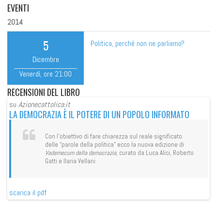
EVENTI
2014
5
Politica, perché non ne parliamo?
Dicembre
Venerdì
, ore
21:00
RECENSIONI
DEL LIBRO
su
Azionecattolica.it
su
LA DEMOCRAZIA È IL POTERE DI UN POPOLO INFORMATO
LA
Con l’obiettivo di fare chiarezza sul reale significato
delle “parole della politica” ecco la nuova edizione di
Vademecum della democrazia
, curato da Luca Alici, Roberto
Gatti e Ilaria Vellani
scarica il pdf
sca